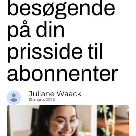
besøgende
på din
prisside til
abonnenter
Juliane Waack
12. marts 2026