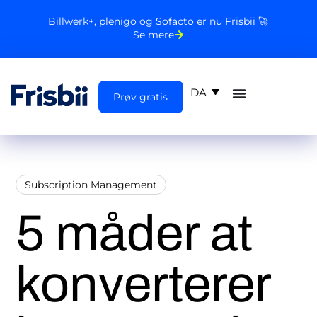
Billwerk+, plenigo og Sofacto er nu Frisbii 🚀
Se mere
DA
Prøv gratis
Subscription Management
5 måder at
konverterer