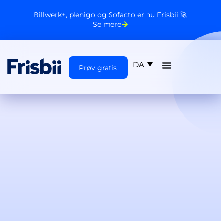
Billwerk+, plenigo og Sofacto er nu Frisbii 🚀
Se mere
DA
Prøv gratis