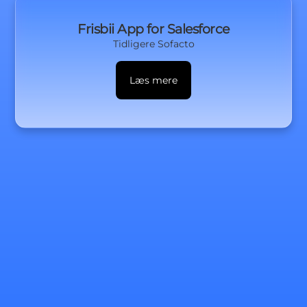
Frisbii App for Salesforce
Tidligere
Sofacto
Læs mere