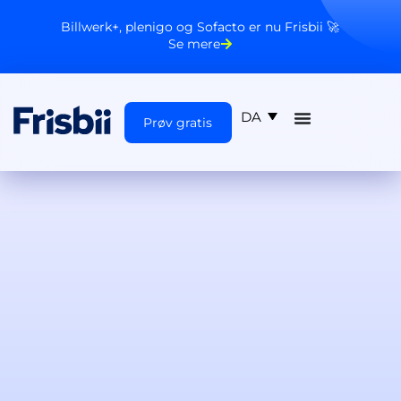
Billwerk+, plenigo og Sofacto er nu Frisbii 🚀
Se mere
DA
Prøv gratis