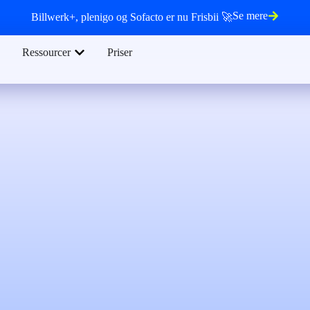
Se mere
Billwerk+, plenigo og Sofacto er nu Frisbii 🚀
Ressourcer
Priser