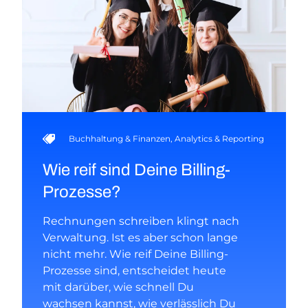
Buchhaltung & Finanzen
,
Analytics & Reporting
Wie reif sind Deine Billing-
Prozesse?
Rechnungen schreiben klingt nach
Verwaltung. Ist es aber schon lange
nicht mehr. Wie reif Deine Billing-
Prozesse sind, entscheidet heute
mit darüber, wie schnell Du
wachsen kannst, wie verlässlich Du