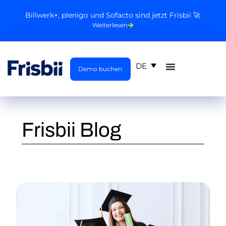
Billwerk+, plenigo und Sofacto sind jetzt Frisbii 🚀
Weiterlesen
DE
Demo buchen
Frisbii Blog