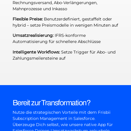
Rechnungsversand, Abo-Verlängerungen,
Mahnprozesse und Inkasso
Flexible Preise:
Benutzerdefiniert, gestaffelt oder
hybrid – setze Preismodelle in wenigen Minuten auf
Umsatzrealisierung:
IFRS-konforme
Automatisierung für schnellere Abschlüsse
Intelligente Workflows:
Setze Trigger für Abo- und
Zahlungsmeilensteine auf
Bereit zur Transformation?
Nutze die strategischen Vorteile mit dem Frisbii
Subscription Management in Salesforce.
Überzeuge Dich selbst, wie unsere native App für
Salesforce Deinen Umsatzwachstum ankurbeln