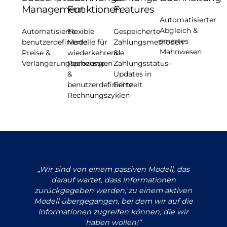
Management
Funktionen
Features
Automatisierter
Abgleich &
Automatisierte
Flexible
Gespeicherte
smartes
benutzerdefinierte
Modelle für
Zahlungsmethoden
Mahnwesen
Preise &
wiederkehrende
&
Verlängerungsprozesse
Rechnungen
Zahlungsstatus-
&
Updates in
benutzerdefinierte
Echtzeit
Rechnungszyklen
„Wir sind von einem passiven Modell, das
g
darauf wartet, dass Informationen
zurückgegeben werden, zu einem aktiven
R
i
Modell übergegangen, bei dem wir auf die
s
Informationen zugreifen können, die wir
haben wollen!“