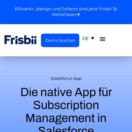
Billwerk+, plenigo und Sofacto sind jetzt Frisbii 🚀
Weiterlesen
DE
Demo buchen
Salesforce App
Die native App für
Subscription
Management in
Salesforce