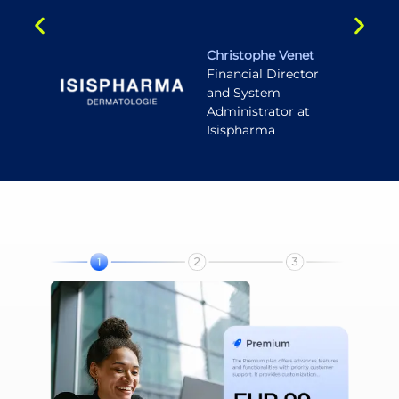
Christophe Venet
Financial Director
and System
Administrator at
Isispharma