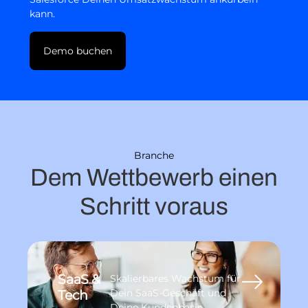
kann.
Demo buchen
Branche
Dem Wettbewerb einen
Schritt voraus
SaaS &
Skalierbares Wachstum für
Tech
Dein SaaS-Geschäft und
Deine Kundenbasis