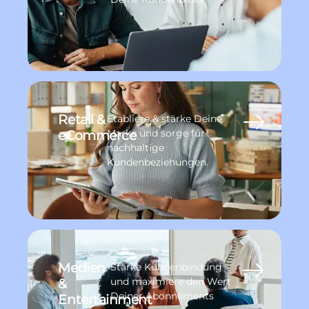
Retail &
Etabliere & stärke Deine
eCommerce
Marke und sorge für
nachhaltige
Kundenbeziehungen.
Medien
Stärke Kundenbindung
&
und maximiere den Wert
Deiner Abonnements
Entertainment