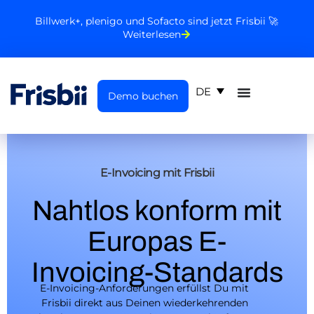
Billwerk+, plenigo und Sofacto sind jetzt Frisbii 🚀
Weiterlesen
DE
Demo buchen
E-Invoicing mit Frisbii
Nahtlos konform mit
Europas E-
Invoicing-Standards
E-Invoicing-Anforderungen erfüllst Du mit
Frisbii direkt aus Deinen wiederkehrenden