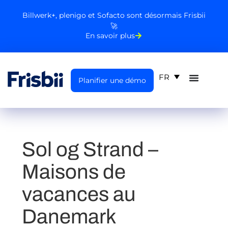
Billwerk+, plenigo et Sofacto sont désormais Frisbii
🚀
En savoir plus
FR
Planifier une démo
Sol og Strand
–
Maisons de
vacances au
Danemark