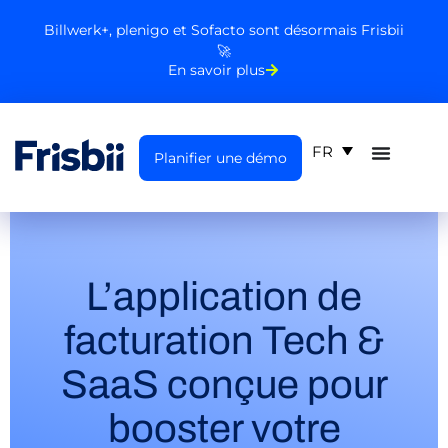
Billwerk+, plenigo et Sofacto sont désormais Frisbii
🚀
En savoir plus
FR
Planifier une démo
L’application de
facturation Tech &
SaaS conçue pour
booster votre