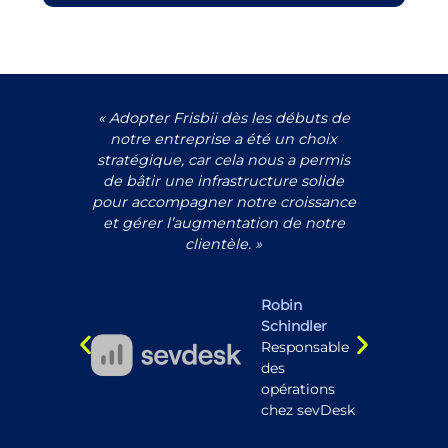
au
« Adopter Frisbii dès les débuts de
“T
notre
notre entreprise a été un choix
acc
stion
stratégique, car cela nous a permis
de m
nt su
de bâtir une infrastructure solide
en 
 tout
pour accompagner notre croissance
appr
ns
et gérer l’augmentation de notre
la pro
 nous
clientèle. »
su
mps
L’imp
t nos
de f
Robin
n des
paie
Schindler
us
exige
Responsable
tout 
des
solut
opérations
chez sevDesk