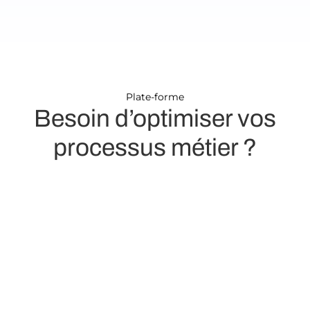
Plate-forme
Besoin d’optimiser vos
processus métier ?
Gestion
Simplifiez et améliorez la
des
gestion de vos
abonnements et de votre
abonnements
facturation.