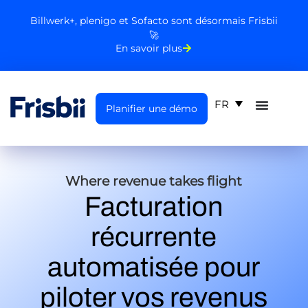
Billwerk+, plenigo et Sofacto sont désormais Frisbii
🚀
En savoir plus
FR
Planifier une démo
Where revenue takes flight
Facturation
récurrente
automatisée pour
piloter vos revenus