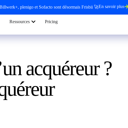
En savoir plus
Billwerk+, plenigo et Sofacto sont désormais Frisbii 🚀
Ressources
Pricing
’un acquéreur ?
cquéreur