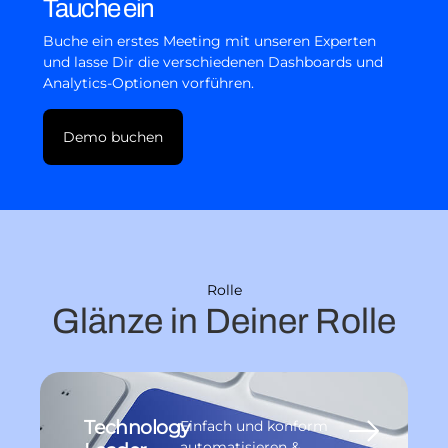
Tauche ein
Buche ein erstes Meeting mit unseren Experten
und lasse Dir die verschiedenen Dashboards und
Analytics-Optionen vorführen.
Demo buchen
Rolle
Glänze in Deiner Rolle
Technology
Einfach und konform
automatisieren &