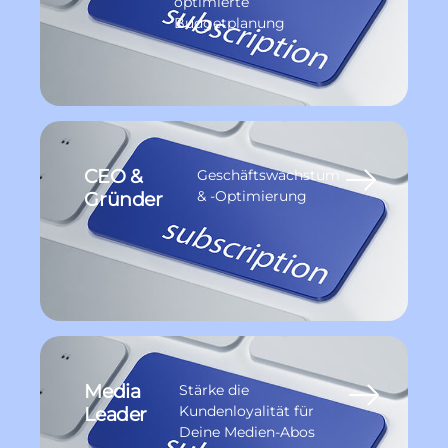
optimierte
Budgetplanung
CEO &
Geschäftswachstum
Gründer
& -Optimierung
Media
Stärke die
Leader
Kundenloyalität für
Deine Medien-Abos