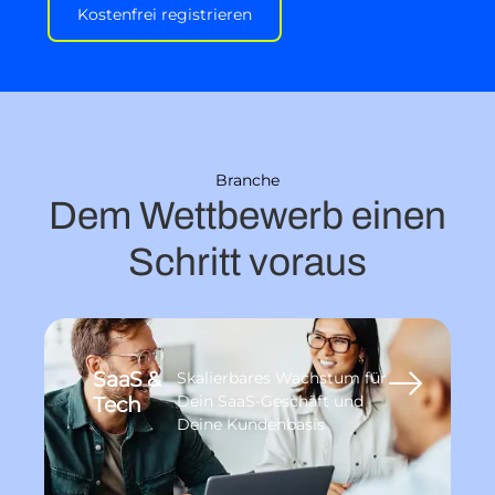
Kostenfrei registrieren
Branche
Dem Wettbewerb einen
Schritt voraus
SaaS &
Skalierbares Wachstum für
Tech
Dein SaaS-Geschäft und
Deine Kundenbasis