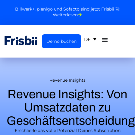
Billwerk+, plenigo und Sofacto sind jetzt Frisbii 🚀
Weiterlesen
DE
Demo buchen
Revenue Insights
Revenue Insights: Von
Umsatzdaten zu
Geschäftsentscheidun
Erschließe das volle Potenzial Deines Subscription