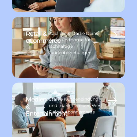
Retail &
Etabliere & stärke Deine
eCommerce
Marke und sorge für
nachhaltige
Kundenbeziehungen.
Medien
Stärke Kundenbindung
&
und maximiere den Wert
Deiner Abonnements
Entertainment