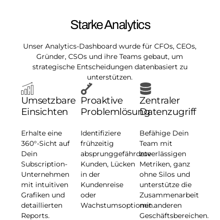
Starke Analytics
Unser Analytics-Dashboard wurde für CFOs, CEOs,
Gründer, CSOs und ihre Teams gebaut, um
strategische Entscheidungen datenbasiert zu
unterstützen.
Umsetzbare
Proaktive
Zentraler
Einsichten
Problemlösung
Datenzugriff
Erhalte eine
Identifiziere
Befähige Dein
360°-Sicht auf
frühzeitig
Team mit
Dein
absprunggefährdete
zuverlässigen
Subscription-
Kunden, Lücken
Metriken, ganz
Unternehmen
in der
ohne Silos und
mit intuitiven
Kundenreise
unterstütze die
Grafiken und
oder
Zusammenarbeit
detaillierten
Wachstumsoptionen.
mit anderen
Reports.
Geschäftsbereichen.