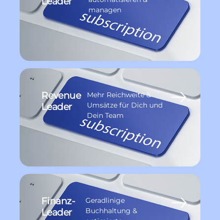
Leader
managen
Revenue
Mehr Reichweite &
Leader
Umsätze für Dich und
Dein Team
Finanz-
Geradlinige
Leader
Buchhaltung &