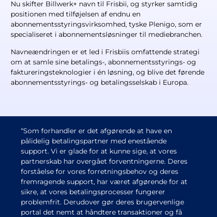
Nu skifter Billwerk+ navn til Frisbii, og styrker samtidig
positionen med tilføjelsen af endnu en
abonnementsstyringsvirksomhed, tyske Plenigo, som er
specialiseret i abonnementsløsninger til mediebranchen.
Navneændringen er et led i Frisbiis omfattende strategi
om at samle sine betalings-, abonnementsstyrings- og
faktureringsteknologier i én løsning, og blive det førende
abonnementsstyrings- og betalingsselskab i Europa.
“Som forhandler er det afgørende at have en
pålidelig betalingspartner med enestående
support. Vi er glade for at kunne sige, at vores
partnerskab har overgået forventningerne. Deres
forståelse for vores forretningsbehov og deres
fremragende support, har været afgørende for at
sikre, at vores betalingsprocesser fungerer
problemfrit. Derudover gør deres brugervenlige
portal det nemt at håndtere transaktioner og få