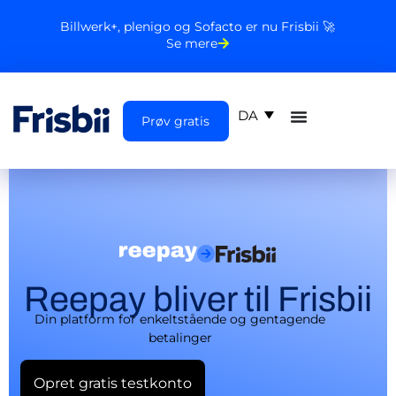
Billwerk+, plenigo og Sofacto er nu Frisbii 🚀
Se mere
DA
Prøv gratis
Reepay bliver til Frisbii
Din platform for enkeltstående og gentagende
betalinger
Opret gratis testkonto