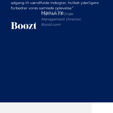
adgang til værdifulde indsigter, hvilket yderligere
forbedrer vores samlede oplevelse.”
Hanui Ye
Payments & Order
Management Director,
Boozt.com