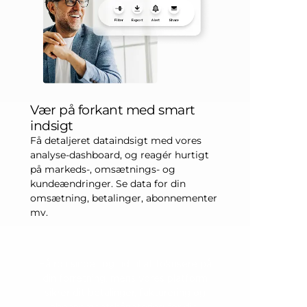
Vær på forkant med smart
indsigt
Få detaljeret dataindsigt med vores
analyse-dashboard, og reagér hurtigt
på markeds-, omsætnings- og
kundeændringer. Se data for din
omsætning, betalinger, abonnementer
mv.
Få ro i sindet og tid til at fokusere på
din forretning, mens vores platform
sikrer dit betalinger, fakturering og