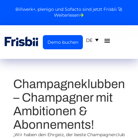
Billwerk+, plenigo und Sofacto sind jetzt Frisbii 🚀
Weiterlesen
DE
Demo buchen
Champagneklubben
– Champagner mit
Ambitionen &
Abonnements!
„Wir haben den Ehrgeiz, der beste Champagnerclub