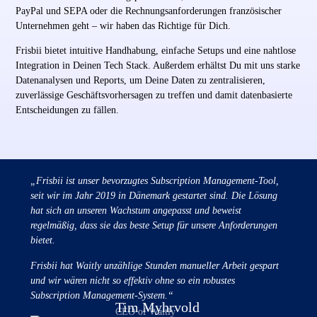
PayPal und SEPA oder die Rechnungsanforderungen französischer
Unternehmen geht – wir haben das Richtige für Dich.
Frisbii bietet intuitive Handhabung, einfache Setups und eine nahtlose
Integration in Deinen Tech Stack. Außerdem erhältst Du mit uns starke
Datenanalysen und Reports, um Deine Daten zu zentralisieren,
zuverlässige Geschäftsvorhersagen zu treffen und damit datenbasierte
Entscheidungen zu fällen.
„Frisbii ist unser bevorzugtes Subscription Management-Tool,
seit wir im Jahr 2019 in Dänemark gestartet sind. Die Lösung
hat sich an unseren Wachstum angepasst und beweist
regelmäßig, dass sie das beste Setup für unsere Anforderungen
bietet.
Frisbii hat Waitly unzählige Stunden manueller Arbeit gespart
und wir wären nicht so effektiv ohne so ein robustes
Subscription Management-System.“
Tim Myhrvold
CEO of Waitly